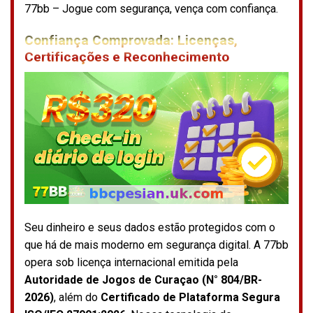
77bb – Jogue com segurança, vença com confiança.
Confiança Comprovada: Licenças,
Certificações e Reconhecimento
Seu dinheiro e seus dados estão protegidos com o
que há de mais moderno em segurança digital. A 77bb
opera sob licença internacional emitida pela
Autoridade de Jogos de Curaçao (N° 804/BR-
2026)
, além do
Certificado de Plataforma Segura