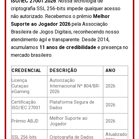
ISO/IEC 27001:2026
. Nossa tecnologia de
criptografia SSL 256-bits impede qualquer acesso
não autorizado. Recebemos o prêmio
Melhor
Suporte ao Jogador 2026
pela Associação
Brasileira de Jogos Digitais, reconhecendo nosso
atendimento ágil e transparente. Desde 2014,
acumulamos
11 anos de credibilidade
e presença no
mercado brasileiro.
CREDENCIAL
DESCRIÇÃO
ANO
Licença
Autorização
Curaçao
Internacional Nº 804/BR-
2026
eGaming
2026
Certificação
Plataforma Segura de
2026
ISO/IEC 27001
Dados
Melhor Suporte ao
Prêmio ABJD
2026
Jogador
Atualizado
SSL 256-bits
Criptografia de Dados