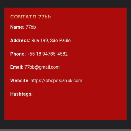
CONTATO 77bb
Name:
77bb
Address:
Rua 199, São Paulo
Phone:
+55 18 94785-4582
Email:
77bb@gmail.com
Website:
https://bbcpesian.uk.com
Hashtags: