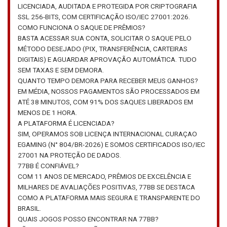
LICENCIADA, AUDITADA E PROTEGIDA POR CRIPTOGRAFIA
SSL 256-BITS, COM CERTIFICAÇÃO ISO/IEC 27001:2026.
COMO FUNCIONA O SAQUE DE PRÊMIOS?
BASTA ACESSAR SUA CONTA, SOLICITAR O SAQUE PELO
MÉTODO DESEJADO (PIX, TRANSFERÊNCIA, CARTEIRAS
DIGITAIS) E AGUARDAR APROVAÇÃO AUTOMÁTICA. TUDO
SEM TAXAS E SEM DEMORA.
QUANTO TEMPO DEMORA PARA RECEBER MEUS GANHOS?
EM MÉDIA, NOSSOS PAGAMENTOS SÃO PROCESSADOS EM
ATÉ 38 MINUTOS, COM 91% DOS SAQUES LIBERADOS EM
MENOS DE 1 HORA.
A PLATAFORMA É LICENCIADA?
SIM, OPERAMOS SOB LICENÇA INTERNACIONAL CURAÇAO
EGAMING (N° 804/BR-2026) E SOMOS CERTIFICADOS ISO/IEC
27001 NA PROTEÇÃO DE DADOS.
77BB É CONFIÁVEL?
COM 11 ANOS DE MERCADO, PRÊMIOS DE EXCELÊNCIA E
MILHARES DE AVALIAÇÕES POSITIVAS, 77BB SE DESTACA
COMO A PLATAFORMA MAIS SEGURA E TRANSPARENTE DO
BRASIL.
QUAIS JOGOS POSSO ENCONTRAR NA 77BB?