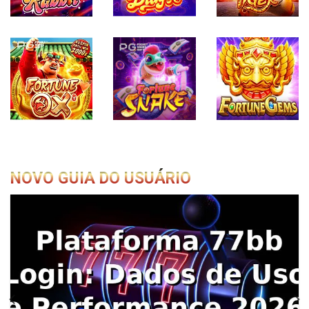
NOVO GUIA DO USUÁRIO