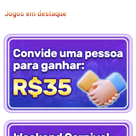
Jogos em destaque