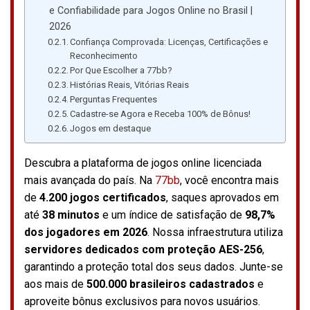
e Confiabilidade para Jogos Online no Brasil |
2026
Confiança Comprovada: Licenças, Certificações e
Reconhecimento
Por Que Escolher a 77bb?
Histórias Reais, Vitórias Reais
Perguntas Frequentes
Cadastre-se Agora e Receba 100% de Bônus!
Jogos em destaque
Descubra a plataforma de jogos online licenciada
mais avançada do país. Na
77bb
, você encontra mais
de
4.200 jogos certificados
, saques aprovados em
até
38 minutos
e um índice de satisfação de
98,7%
dos jogadores em 2026
. Nossa infraestrutura utiliza
servidores dedicados com proteção AES-256
,
garantindo a proteção total dos seus dados. Junte-se
aos mais de
500.000 brasileiros cadastrados
e
aproveite bônus exclusivos para novos usuários.