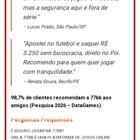
mas a segurança aqui é fora de
série.”
– Lucas Prado, São Paulo/SP
“Apostei no futebol e saquei R$
3.250 sem burocracia, direto no Pix.
Recomendo para quem quer jogar
com tranquilidade.”
– Renata Souza, Recife/PE
98,7% de clientes recomendam a 77bb aos
amigos (Pesquisa 2026 – DataGames).
Perguntas Frequentes
É SEGURO JOGAR NA 77BB?
SIM, A 77BB É UMA PLATAFORMA DE JOGOS ONLINE